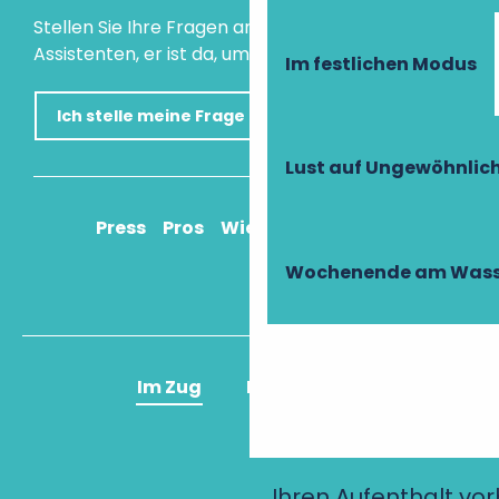
Stellen Sie Ihre Fragen an unseren virtuellen
Assistenten, er ist da, um Ihnen zu helfen.
Im festlichen Modus
Ich stelle meine Frage
Lust auf Ungewöhnlic
Press
Pros
Wie komme ich an?
Wochenende am Wass
Im Zug
Im Flugzeug
Ihren Aufenthalt vo