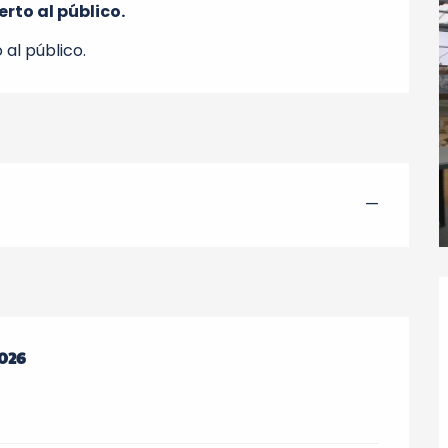
erto al público.
 al público.
—
026
026