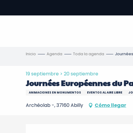
Aller
au
contenu
principal
s
Inicio
Agenda
Toda la agenda
Journées
19 septiembre > 20 septiembre
Journées Européennes du Pa
ANIMACIONES EN MONUMENTOS
EVENTOS AL AIRE LIBRE
JO
Archéolab -, 37160 Abilly
Cómo llegar
Descripción