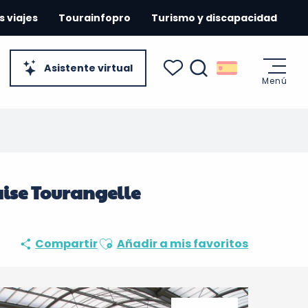
s viajes
Tourainfopro
Turismo y discapacidad
Asistente virtual
Menú
Buscar
Voir les favoris
e
ise Tourangelle
Ajouter aux favoris
Compartir
Añadir a mis favoritos