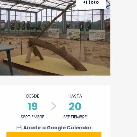
+1 foto
Horarios y datos de cont
DESDE
HASTA
19
20
SEPTIEMBRE
SEPTIEMBRE
Añadir a Google Calendar