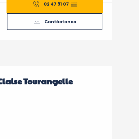
02 47 91 07
▒▒
Contáctenos
Claise Tourangelle