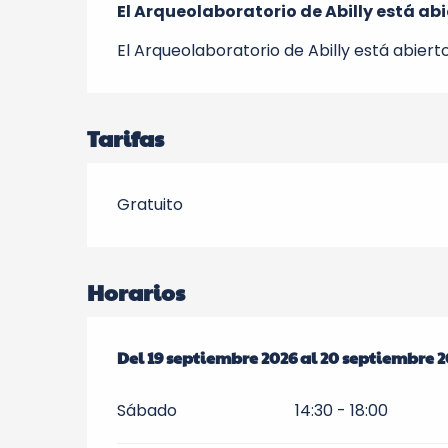
El Arqueolaboratorio de Abilly está abi
El Arqueolaboratorio de Abilly está abierto
Tarifas
Gratuito
Horarios
Del
Del
19 septiembre 2026
19 septiembre 2026
al
al
20 septiembre 2
20 septiembre 2
Sábado
14:30 - 18:00