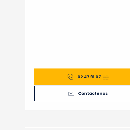
02 47 91 07
▒▒
Contáctenos