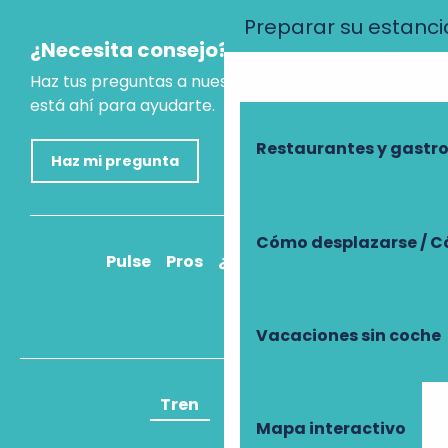
Preparar su estanci
¿Necesita consejo?
Haz tus preguntas a nuestro asistente virtual, que
está ahí para ayudarte.
Restaurantes y gast
Haz mi pregunta
Cómo desplazarse / C
Pulse
Pros
¿Cómo llegar?
Vacaciones sin coche
Tren
Avión
Mapa interactivo