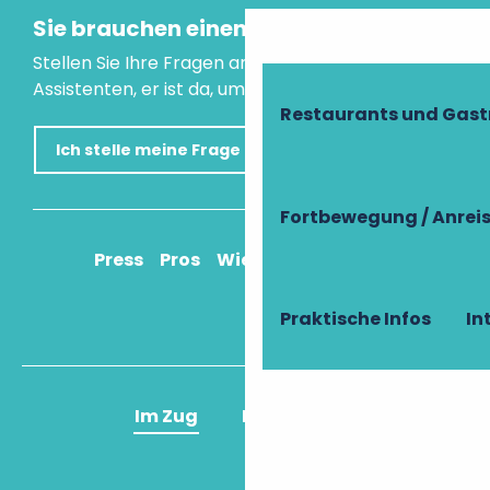
Sie brauchen einen Rat?
Stellen Sie Ihre Fragen an unseren virtuellen
Assistenten, er ist da, um Ihnen zu helfen.
Restaurants und Gas
Ich stelle meine Frage
Fortbewegung / Anrei
Press
Pros
Wie komme ich an?
Praktische Infos
In
Im Zug
Im Flugzeug