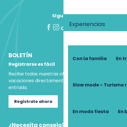
Síguenos
Experiencias
BOLETÍN
Con la familia
En t
Registrarse es fácil
Recibe todas nuestras ofertas e ideas para las
vacaciones directamente en tu bandeja de
Slow mode – Turismo 
entrada.
Regístrate ahora
En modo fiesta
En 
¿Necesita consejo?