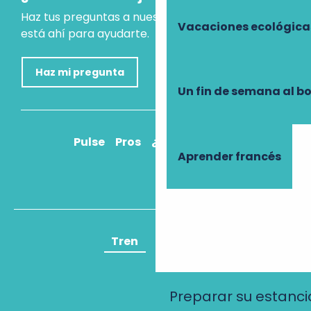
Haz tus preguntas a nuestro asistente virtual, que
Vacaciones ecológica
está ahí para ayudarte.
Haz mi pregunta
Un fin de semana al b
Pulse
Pros
¿Cómo llegar?
Aprender francés
Tren
Avión
Preparar su estanci