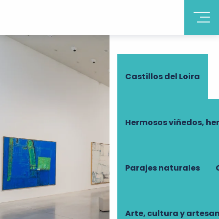
Descubrir Touraine
Castillos del Loira
Hermosos viñedos, he
Parajes naturales
Arte, cultura y artesa