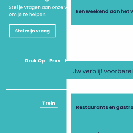
Stel je vragen aan onze virtuele assistent, die er is
Een weekend aan het 
om je te helpen.
Stel mijn vraag
Druk Op
Pros
Hoe kom ik daar?
Uw verblijf voorbere
Trein
Vliegtuig
Restaurants en gastr