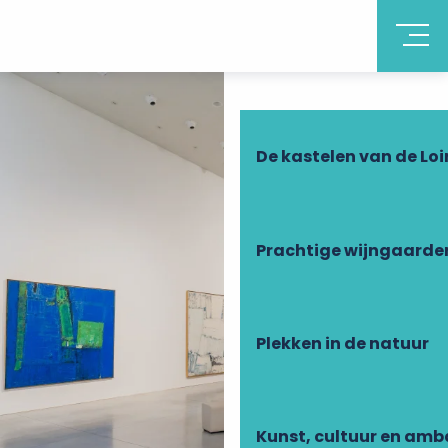
Ontdek Touraine
De kastelen van de Loi
Prachtige wijngaarde
Plekken in de natuur
Kunst, cultuur en am