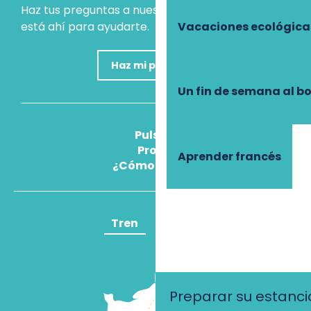
Haz tus preguntas a nuestro asistente virtual, que
está ahí para ayudarte.
Vacaciones ecológica
Haz mi pregunta
Un fin de semana al b
Pulse
Pros
Aprender francés
¿Cómo llegar?
Tren
Avión
Preparar su estanci