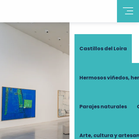
Descubrir Touraine
Castillos del Loira
Hermosos viñedos, he
Parajes naturales
Arte, cultura y artesa