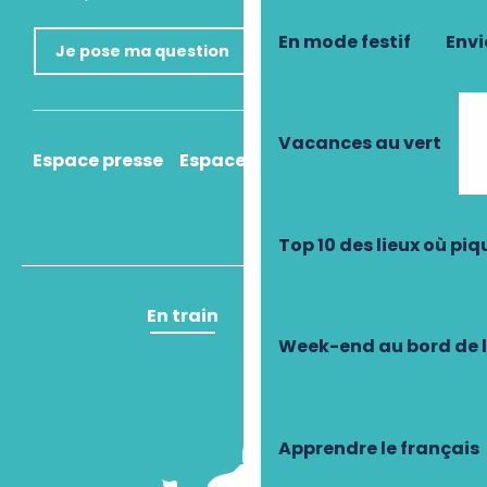
En mode festif
Envi
Je pose ma question
Vacances au vert
Espace presse
Espace pro
Comment venir ?
Top 10 des lieux où pi
En train
En avion
Week-end au bord de 
Apprendre le français