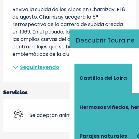
Reviva la subida de los Alpes en Charnizay. El 8 
de agosto, Charnizay acogerá la 5ª 
retrospectiva de la carrera de subida creada 
en 1969. En el pasado, los pilotos se lanzaban a 
las amplias curvas del circuito en 
Descubrir Touraine
contrarrelojes que se han convertido en 
emblemáticas de la ciudad. Hoy en día, esta...
Seguir leyendo
Castillos del Loira
Servicios
Hermosos viñedos, he
Se aceptan animales
Parajes naturales