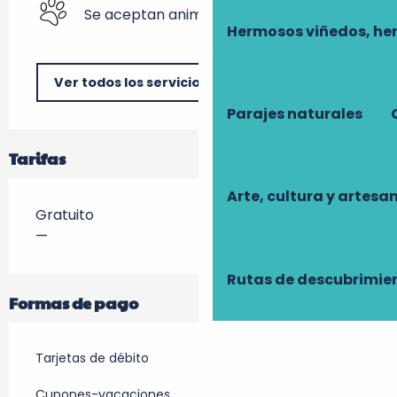
Se aceptan animales
Hermosos viñedos, he
Ver todos los servicios
Parajes naturales
Tarifas
Arte, cultura y artesa
Gratuito
—
Rutas de descubrimie
Formas de pago
Tarjetas de débito
Cupones-vacaciones