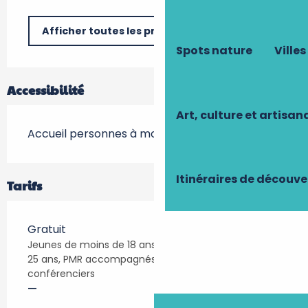
Afficher toutes les prestations
Spots nature
Villes
Accessibilité
Art, culture et artisan
Accueil personnes à mobilité réduite
Itinéraires de découve
Tarifs
Gratuit
Jeunes de moins de 18 ans, étudiants de moins de
25 ans, PMR accompagnés, RSA et guides
conférenciers
—