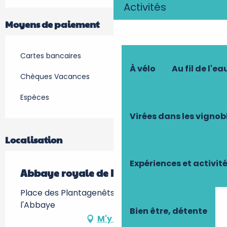
Activités
Moyens de paiement
Cartes bancaires
À vélo
Au fil de l'ea
Chèques Vacances
Espèces
Virées dans les vignob
Localisation
Expériences et activit
Abbaye royale de Fontevraud
Place des Plantagenêts, 49590 Fontevraud-
l'Abbaye
Bien être, détente
M'y rendre