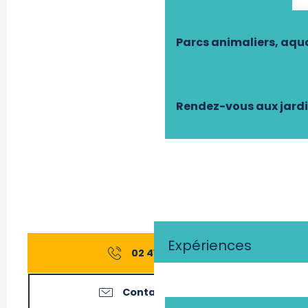
Parcs animaliers, aq
Rendez-vous aux jard
Expériences
02 41 51 73
▒▒
Contactez-nous