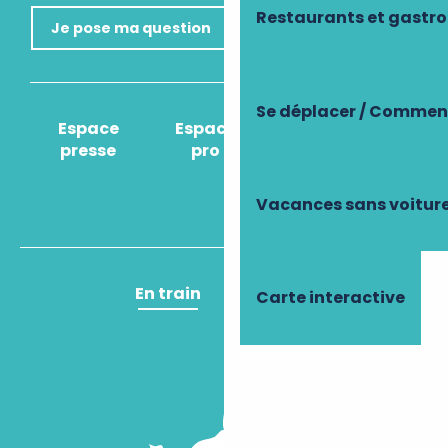
Restaurants et gastr
Je pose ma question
Se déplacer / Comment
Espace
Espace
Comment venir
presse
pro
?
Vacances sans voitur
En train
En avion
Carte interactive