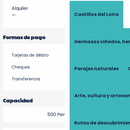
Alquiler
Castillos del Loira
—
Formas de pago
Hermosos viñedos, he
Tarjetas de débito
Cheques
Parajes naturales
Transferencia
Arte, cultura y artesa
Capacidad
500 Persona(s)
Rutas de descubrimie