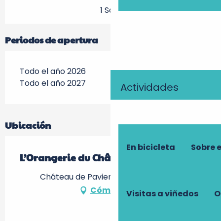
1 Sala
Periodos de apertura
Todo el año 2026
Todo el año 2027
Actividades
Ubicación
En bicicleta
Sobre 
L’Orangerie du Château de Paviers
Château de Paviers, 37220 Crouzilles
Cómo llegar
Visitas a viñedos
O