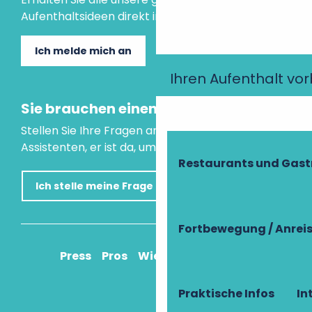
Aufenthaltsideen direkt in Ihre Mailbox.
Ich melde mich an
Ihren Aufenthalt vo
Sie brauchen einen Rat?
Stellen Sie Ihre Fragen an unseren virtuellen
Assistenten, er ist da, um Ihnen zu helfen.
Restaurants und Gas
Ich stelle meine Frage
Fortbewegung / Anrei
Press
Pros
Wie komme ich an?
Praktische Infos
In