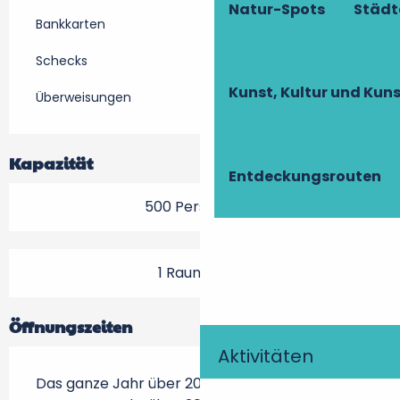
Natur-Spots
Städt
Bankkarten
Schecks
Kunst, Kultur und Ku
Überweisungen
Kapazität
Entdeckungsrouten
500 Person(en)
1 Raum/Saal
Öffnungszeiten
Aktivitäten
Das ganze Jahr über 2026