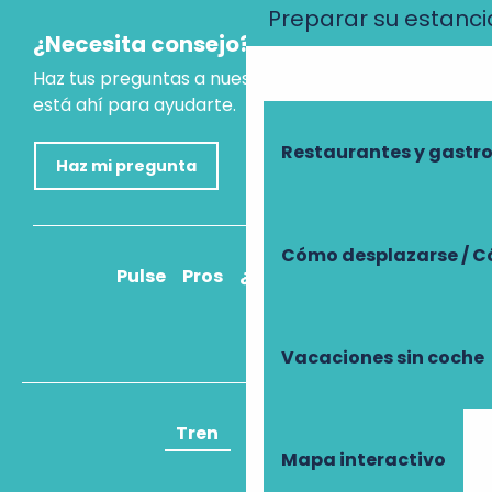
Preparar su estanci
¿Necesita consejo?
Haz tus preguntas a nuestro asistente virtual, que
está ahí para ayudarte.
Restaurantes y gast
Haz mi pregunta
Cómo desplazarse / C
Pulse
Pros
¿Cómo llegar?
Vacaciones sin coche
Tren
Avión
Mapa interactivo