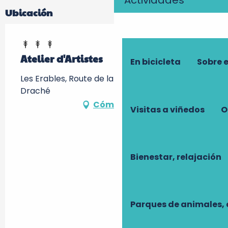
Actividades
Ubicación
Atelier d'Artistes
En bicicleta
Sobre 
Les Erables, Route de la Pierre Percée, 37800
Draché
Cómo llegar
Visitas a viñedos
O
Bienestar, relajación
Parques de animales, 