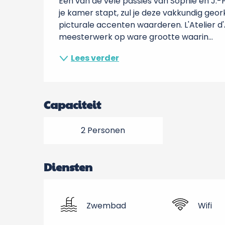
Een van de vele passies van Sophie en J.-Ph
je kamer stapt, zul je deze vakkundig geo
picturale accenten waarderen. L'Atelier d'A
meesterwerk op ware grootte waarin...
Lees verder
Capaciteit
2 Personen
Diensten
Zwembad
Wifi