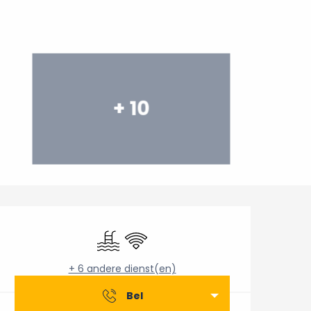
+ 10
Openingstijden en conta
Zwembad
Wifi
+ 6 andere dienst(en)
Bel