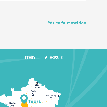
Een fout melden
Trein
Vliegtuig