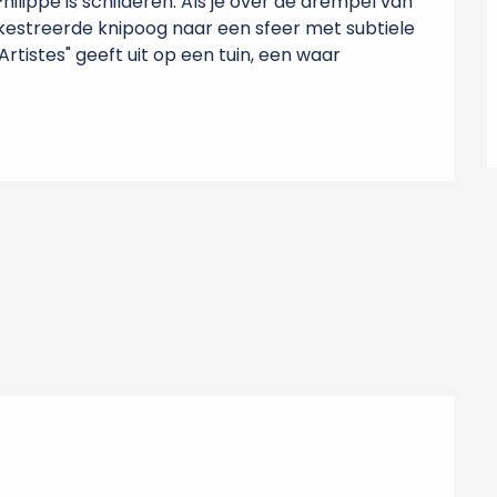
ilippe is schilderen. Als je over de drempel van 
rkestreerde knipoog naar een sfeer met subtiele 
rtistes" geeft uit op een tuin, een waar 