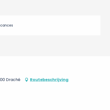
acances
7800 Draché
Routebeschrijving