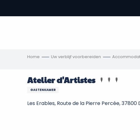
Aller
au
-
contenu
principal
,
s
ngen
Home
Uw verblijf voorbereiden
Accommodat
Atelier d'Artistes
GASTENKAMER
Les Erables, Route de la Pierre Percée, 37800