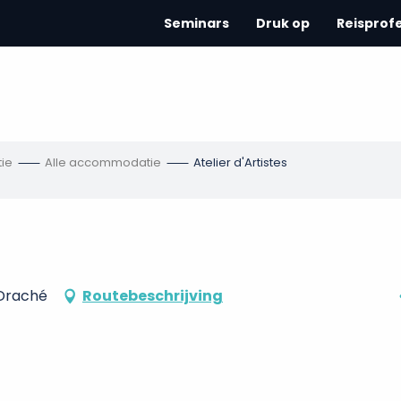
Seminars
Druk op
Reisprof
ie
Alle accommodatie
Atelier d'Artistes
 Draché
Routebeschrijving