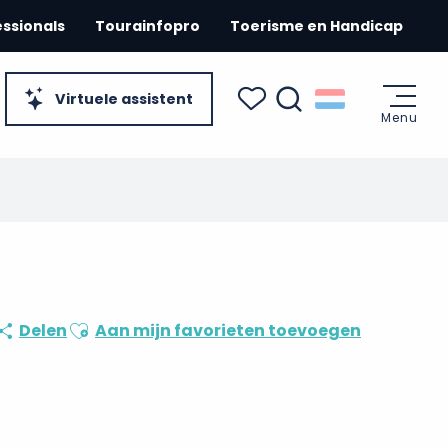
essionals
Tourainfopro
Toerisme en Handicap
Virtuele assistent
Menu
Zoek op
Voir les favoris
Ajouter aux favoris
Delen
Aan mijn favorieten toevoegen