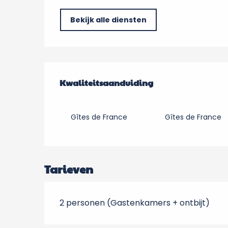
Bekijk alle diensten
Dienstverlening
Kwaliteitsaanduiding
Kwaliteitsaanduiding
Gîtes de France
Gîtes de France
Tarieven
2 personen (Gastenkamers + ontbijt)