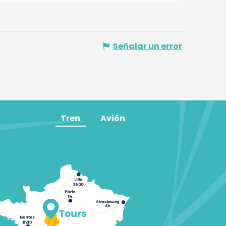
Señalar un error
Tren
Avión