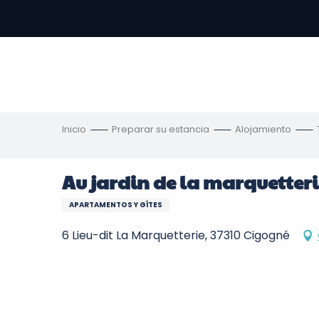
Aller
au
contenu
principal
s
Inicio
Preparar su estancia
Alojamiento
Au jardin de la marquetteri
APARTAMENTOS Y GÎTES
6 Lieu-dit La Marquetterie, 37310 Cigogné