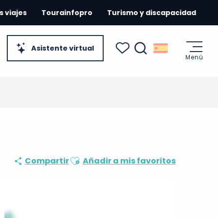
s viajes
Tourainfopro
Turismo y discapacidad
Asistente virtual
Menú
Buscar
Voir les favoris
Ajouter aux favoris
Compartir
Añadir a mis favoritos