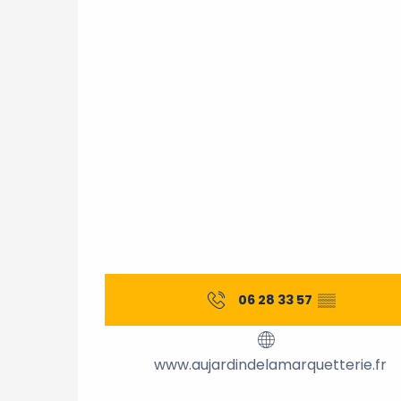
06 28 33 57
▒▒
www.aujardindelamarquetterie.fr