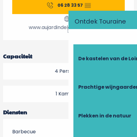
06 28 33 57
▒▒
Ontdek Touraine
www.aujardindelamarquetterie.fr
Capaciteit
De kastelen van de Loi
4 Personen
Prachtige wijngaarde
1 Kamer(s)
Diensten
Plekken in de natuur
Barbecue