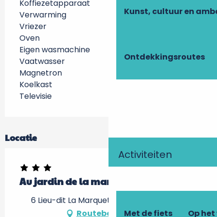
Koffiezetapparaat
Kunst, cultuur en am
Verwarming
Vriezer
Oven
Eigen wasmachine
Ontdekkingsroutes
Vaatwasser
Magnetron
Koelkast
Televisie
Locatie
Activiteiten
Au jardin de la marquetterie
6 Lieu-dit La Marquetterie, 37310 Cigogné
Met de fiets
Op het
Routebeschrijving