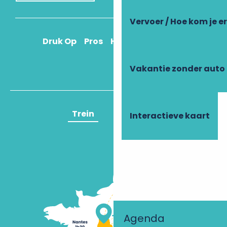
Vervoer / Hoe kom je e
Druk Op
Pros
Hoe kom ik daar?
Vakantie zonder auto
Trein
Vliegtuig
Interactieve kaart
Agenda