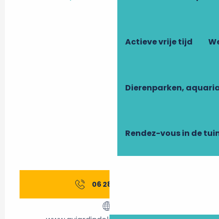
Actieve vrije tijd
We
Dierenparken, aquari
Rendez-vous in de tui
06 28 33 57
▒▒