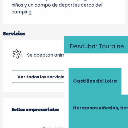
niños y un campo de deportes cerca del 
camping.
Servicios
Descubrir Touraine
Se aceptan animales
Ver todos los servicios
Castillos del Loira
Oferta de prestaciones
Hermosos viñedos, he
Sellos empresariales
Sellos empresariales