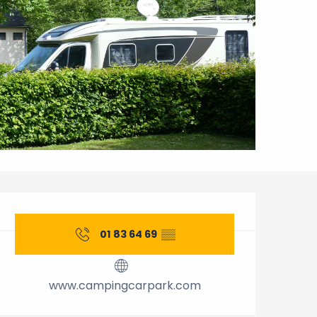
Horarios y datos de cont
01 83 64 69
▒▒
www.campingcarpark.com