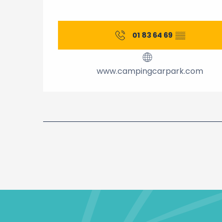
01 83 64 69
▒▒
www.campingcarpark.com