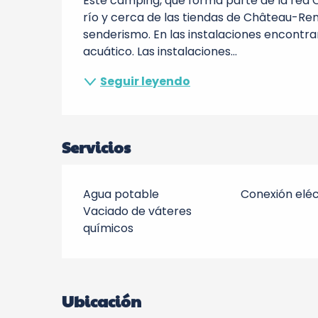
Este camping, que forma parte de la red Ca
río y cerca de las tiendas de Château-Rena
senderismo. En las instalaciones encontrará
acuático. Las instalaciones...
Seguir leyendo
Servicios
Agua potable
Conexión eléc
Vaciado de váteres
químicos
Ubicación