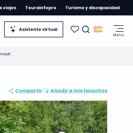
s viajes
Tourainfopro
Turismo y discapacidad
Asistente virtual
Menú
Buscar
Voir les favoris
nault
Ajouter aux favoris
Compartir
Añadir a mis favoritos