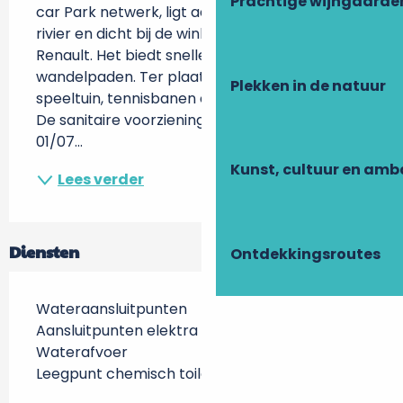
Prachtige wijngaarde
car Park netwerk, ligt aan de oever van een 
rivier en dicht bij de winkels van Château-
Renault. Het biedt snelle toegang tot de 
wandelpaden. Ter plaatse vindt u een 
Plekken in de natuur
speeltuin, tennisbanen en een aquacentrum. 
De sanitaire voorzieningen zijn geopend van 
01/07...
Kunst, cultuur en am
Lees verder
Diensten
Ontdekkingsroutes
Wateraansluitpunten
Aansluitpunten elektra
Waterafvoer
Leegpunt chemisch toilet