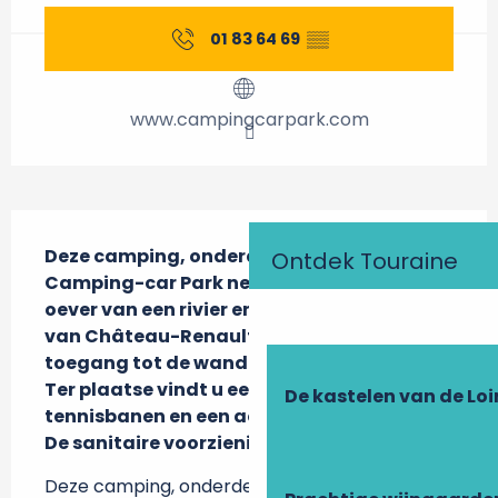
01 83 64 69
▒▒
www.campingcarpark.com
Beschrijving
Deze camping, onderdeel van het 
Ontdek Touraine
Camping-car Park netwerk, ligt aan de 
oever van een rivier en dicht bij de winkels 
van Château-Renault. Het biedt snelle 
toegang tot de wandelpaden.

Ter plaatse vindt u een speeltuin, 
De kastelen van de Loi
tennisbanen en een aquacentrum.

De sanitaire voorzieningen zijn geopend
Deze camping, onderdeel van het Camping-