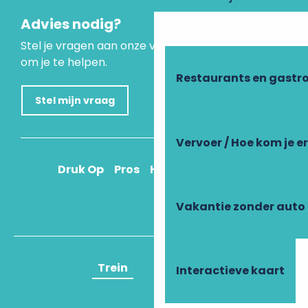
Advies nodig?
Stel je vragen aan onze virtuele assistent, die er is
om je te helpen.
Restaurants en gastr
Stel mijn vraag
Vervoer / Hoe kom je e
Druk Op
Pros
Hoe kom ik daar?
Vakantie zonder auto
Trein
Vliegtuig
Interactieve kaart