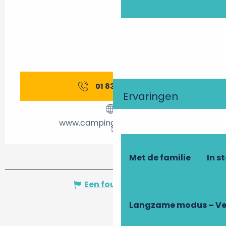
01 83 64 69
▒▒
Ervaringen
www.campingcarpark.com
Met de familie
In s
Een fout melden
Langzame modus – Ve