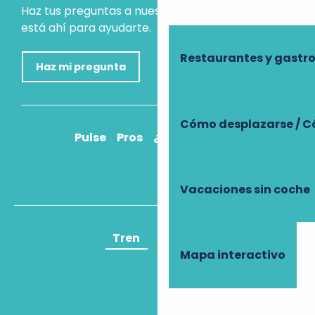
Haz tus preguntas a nuestro asistente virtual, que
está ahí para ayudarte.
Restaurantes y gast
Haz mi pregunta
Cómo desplazarse / C
Pulse
Pros
¿Cómo llegar?
Vacaciones sin coche
Tren
Avión
Mapa interactivo