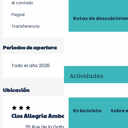
Al contado
Paypal
Rutas de descubrimie
Transferencia
Periodos de apertura
Todo el año 2026
Actividades
Ubicación
En bicicleta
Sobre 
Clos Allegria Amboise
35 Rue de la Gaîté, 37400 Amboise