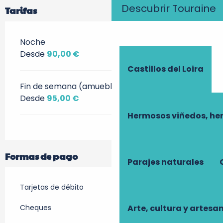
Descubrir Touraine
Tarifas
Noche
Desde
90,00 €
Castillos del Loira
Fin de semana (amueblado)
Desde
95,00 €
Hermosos viñedos, he
Formas de pago
Parajes naturales
Tarjetas de débito
Cheques
Arte, cultura y artesa