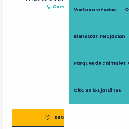
Cómo llegar
Visitas a viñedos
O
Bienestar, relajación
Parques de animales, 
Cita en los jardines
06 81 10 78
▒▒