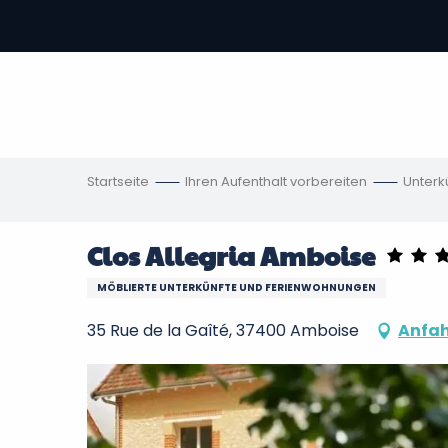
Aller
au
contenu
vous
principal
ch
en
Startseite
Ihren Aufenthalt vorbereiten
Unterk
Clos Allegria Amboise
MÖBLIERTE UNTERKÜNFTE UND FERIENWOHNUNGEN
35 Rue de la Gaîté, 37400 Amboise
Anfah