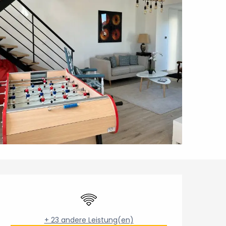
Öffnungszeiten & Konta
Wi-Fi
+ 23 andere Leistung(en)