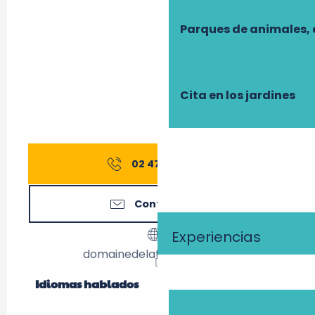
Parques de animales, 
Cita en los jardines
02 47 28 38
▒▒
Contáctenos
Experiencias
domainedelatrigaliere.com
Idiomas hablados
Idiomas hablados