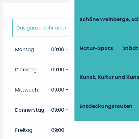
Schöne Weinberge, sch
Das ganze Jahr über
Das ganze Jahr über 2027
Natur-Spots
Städt
Montag
09:00 - 18:00
Dienstag
09:00 - 18:00
Kunst, Kultur und Ku
Mittwoch
09:00 - 18:00
Entdeckungsrouten
Donnerstag
09:00 - 18:00
Freitag
09:00 - 20:00