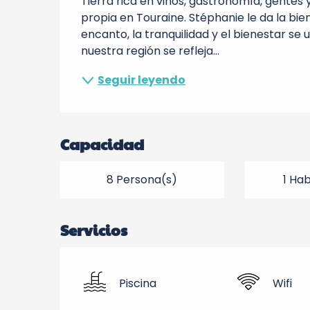
Tierra rica en vinos, gastronomía, gentes y
propia en Touraine. Stéphanie le da la bie
encanto, la tranquilidad y el bienestar se 
nuestra región se refleja...
Seguir leyendo
Capacidad
8 Persona(s)
1 Ha
Servicios
Piscina
Wifi