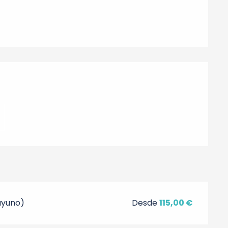
nes
ayuno)
Desde
115,00 €