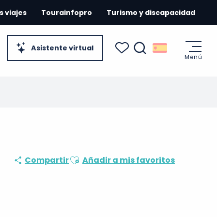
s viajes
Tourainfopro
Turismo y discapacidad
Asistente virtual
Menú
Buscar
Voir les favoris
Ajouter aux favoris
Compartir
Añadir a mis favoritos