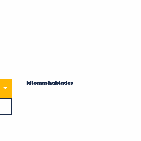
Idiomas hablados
Idiomas hablados