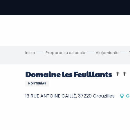
Aller
au
contenu
principal
s
Inicio
Preparar su estancia
Alojamiento
Domaine les Feuillants
HOSTERÍAS
13 RUE ANTOINE CAILLÉ, 37220 Crouzilles
C