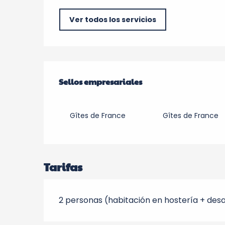
Ver todos los servicios
Oferta de prestacio
Sellos empresariales
Sellos empresariales
Gîtes de France
Gîtes de France
Tarifas
2 personas (habitación en hostería + des