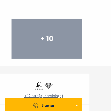
+ 10
Horarios y datos de cont
Piscina
Wifi
+ 12 otro(s) servicio(s)
Llamar