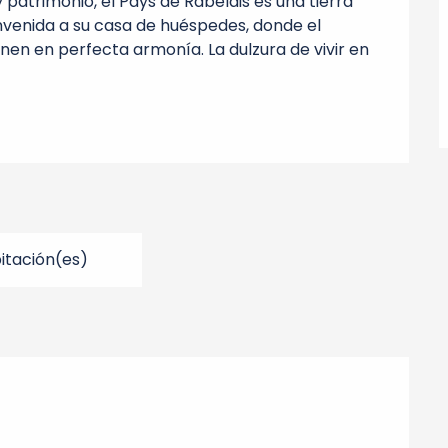
 patrimonio, el Pays de Rabelais es una tierra 
nvenida a su casa de huéspedes, donde el 
unen en perfecta armonía. La dulzura de vivir en 
bitación(es)