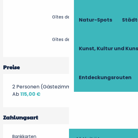
Gîtes de France
Natur-Spots
Städt
Gîtes de France
Kunst, Kultur und Ku
Preise
Entdeckungsrouten
2 Personen (Gästezimmer + Frühstück)
Ab
115,00 €
Zahlungsart
Bankkarten