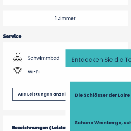
1 Zimmer
Service
Schwimmbad
Entdecken Sie die T
Wi-Fi
Alle Leistungen anzeigen
Die Schlösser der Loire
Leistungensmöglichkeiten
Schöne Weinberge, sch
Bezeichnungen (Leistungsmerkmale)
Bezeichnungen (Leistungsmerkmale)