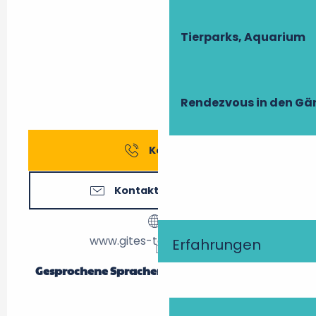
Tierparks, Aquarium
Rendezvous in den Gä
Kontakt
Kontaktieren Sie uns
www.gites-touraine.com
Erfahrungen
Gesprochene Sprachen
Gesprochene Sprachen