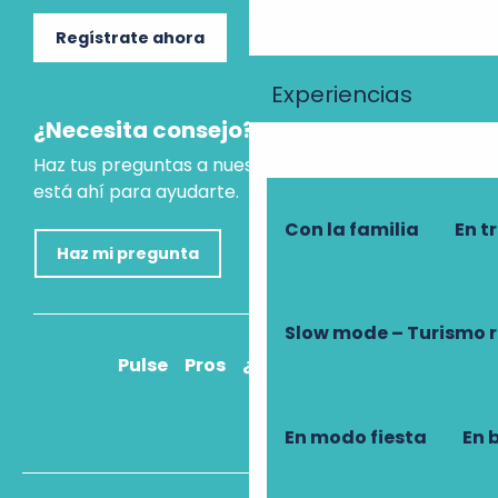
Regístrate ahora
Experiencias
¿Necesita consejo?
Haz tus preguntas a nuestro asistente virtual, que
está ahí para ayudarte.
Con la familia
En t
Haz mi pregunta
Slow mode – Turismo 
Pulse
Pros
¿Cómo llegar?
En modo fiesta
En 