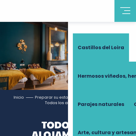
Descubrir Touraine
Castillos del Loira
Hermosos viñedos, he
Inicio
Preparar su estancia
Alojamiento
Todos los alojamientos
Parajes naturales
TODOS LOS
ALOJAMIENTOS
Arte, cultura y artesa