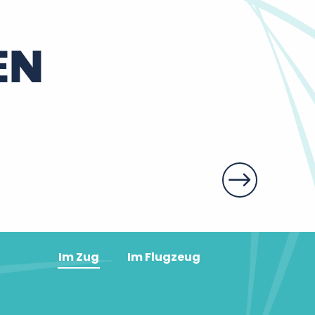
EN
Im Zug
Im Flugzeug