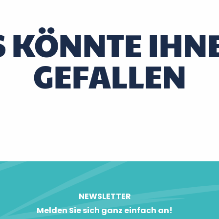
S KÖNNTE IHN
GEFALLEN
Luynes
NEWSLETTER
Melden Sie sich ganz einfach an!