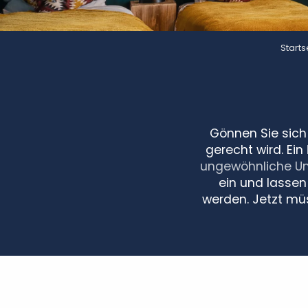
Starts
Gönnen Sie sich
gerecht wird. Ein
ungewöhnliche Un
ein und lassen 
werden. Jetzt müs
La Maison des Vallées
Camping La Croix Marron
La Longère - La Loire en Touraine
L'Orée du Bois