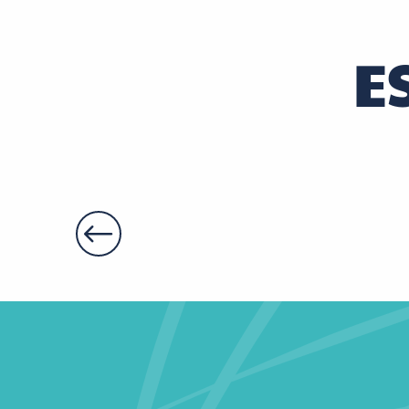
La Louisiane
Domaine De La Picardiere - Gîte
E
La Closerie de la Fuye
Jaulnay-Gîtes : Le vieux grenier
Le Nid de la Chevêche
Séduction
Brit Hôtel Confort Loches
La Grioche