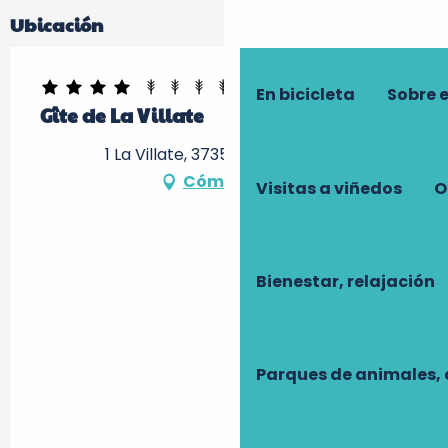
Ubicación
En bicicleta
Sobre 
Gîte de La Villate
1 La Villate, 37350 Chaumussay
Cómo llegar
Visitas a viñedos
O
Bienestar, relajación
Parques de animales, 