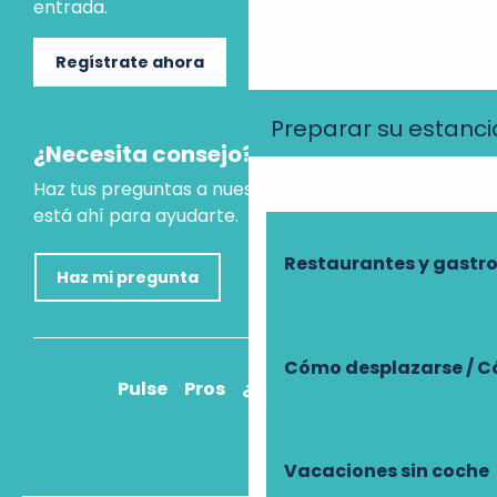
entrada.
Regístrate ahora
Preparar su estanci
¿Necesita consejo?
Haz tus preguntas a nuestro asistente virtual, que
está ahí para ayudarte.
Restaurantes y gast
Haz mi pregunta
Cómo desplazarse / C
Pulse
Pros
¿Cómo llegar?
Vacaciones sin coche