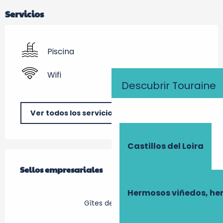
Servicios
Piscina
Wifi
Descubrir Touraine
Ver todos los servicios
Castillos del Loira
Oferta de prestaciones
Sellos empresariales
Sellos empresariales
Hermosos viñedos, he
Gîtes de France