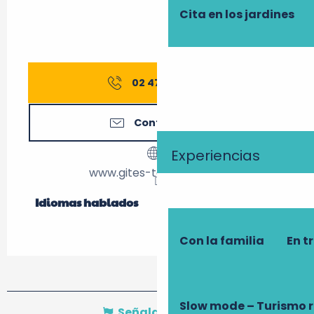
Cita en los jardines
02 47 27 56
▒▒
Contáctenos
Experiencias
www.gites-touraine.com
Idiomas hablados
Idiomas hablados
Con la familia
En t
Slow mode – Turismo 
Señalar un error