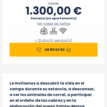
Desde
1.300,00 €
Semana (en apartamento)
Ver todas las tarifas
Aire Acondicionado
Piscina
Wifi
+ 21 otro(s) servicio(s)
06 85 52 50
▒▒
Descripción
Le invitamos a descubrir la vida en el 
campo durante su estancia, a descansar, 
a ver los animales de corral, a participar 
en el ordeño de las cabras y en la 
elaboración del queso Sainte-Maure.