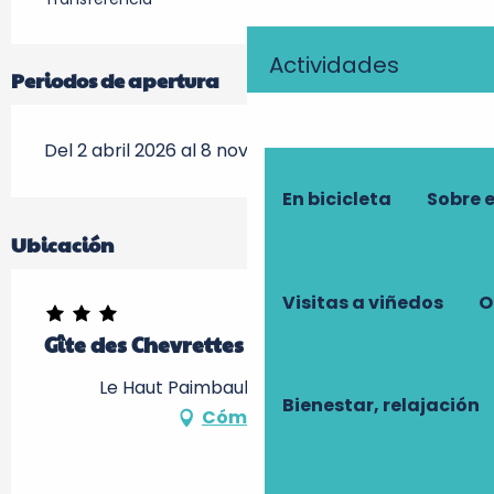
Actividades
Periodos de apertura
Del 2 abril 2026 al 8 noviembre 2026
En bicicleta
Sobre 
Ubicación
Visitas a viñedos
O
Gîte des Chevrettes : le Grand Gîte
Le Haut Paimbault, 37240 Bournan
Bienestar, relajación
Cómo llegar