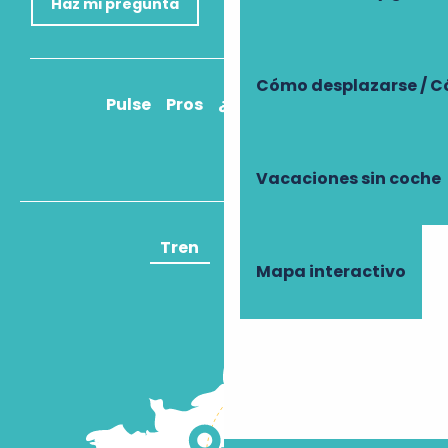
Haz mi pregunta
Cómo desplazarse / C
Pulse
Pros
¿Cómo llegar?
Vacaciones sin coche
Tren
Avión
Mapa interactivo