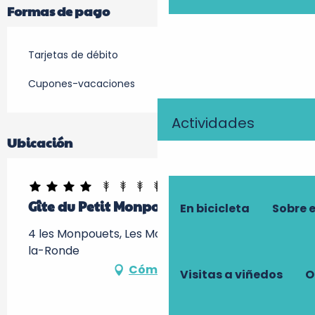
Formas de pago
Tarjetas de débito
Cupones-vacaciones
Actividades
Ubicación
Gîte du Petit Monpouet
En bicicleta
Sobre 
4 les Monpouets, Les Monpouets, 37460 Céré-
la-Ronde
Cómo llegar
Visitas a viñedos
O