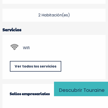
2 Habitación(es)
Servicios
Wifi
Ver todos los servicios
Oferta de prestaciones
Descubrir Touraine
Sellos empresariales
Sellos empresariales