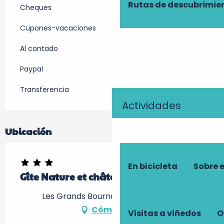
Rutas de descubrimie
Cheques
Cupones-vacaciones
Al contado
Paypal
Transferencia
Actividades
Ubicación
En bicicleta
Sobre 
Gîte Nature et châteaux
Les Grands Bournais, 37510 Villandry
Cómo llegar
Visitas a viñedos
O