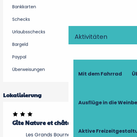
Bankkarten
Schecks
Urlaubsschecks
Aktivitäten
Bargeld
Paypal
Überweisungen
Mit dem Fahrrad
Ü
Lokalisierung
Ausflüge in die Weinb
Gîte Nature et châteaux
Aktive Freizeitgestal
Les Grands Bournais, 37510 Villandry