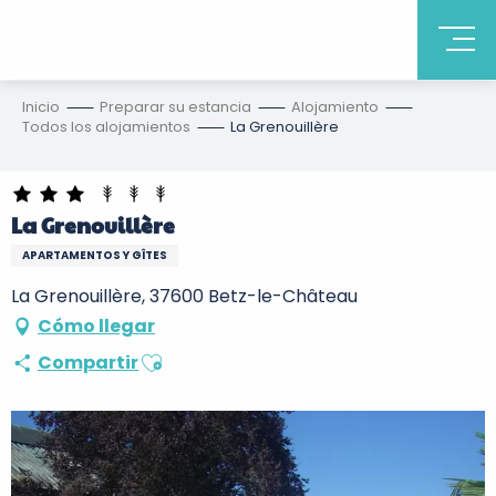
Inicio
Preparar su estancia
Alojamiento
Todos los alojamientos
La Grenouillère
La Grenouillère
APARTAMENTOS Y GÎTES
La Grenouillère, 37600 Betz-le-Château
Cómo llegar
Ajouter aux favoris
Compartir