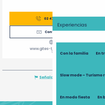
02 47 27 56
▒▒
Experiencias
Contáctenos
www.gites-touraine.com
Con la familia
En t
Slow mode – Turismo 
Señalar un error
En modo fiesta
En 