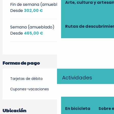
Arte, cultura y artesa
Fin de semana (amueblado)
Desde
302,00 €
Rutas de descubrimie
Semana (amueblado)
Desde
465,00 €
Formas de pago
Actividades
Tarjetas de débito
Cupones-vacaciones
En bicicleta
Sobre 
Ubicación