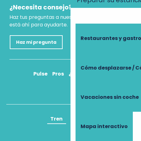
Preparar su estanci
¿Necesita consejo?
Haz tus preguntas a nuestro asistente virtual, que
está ahí para ayudarte.
Restaurantes y gast
Haz mi pregunta
Cómo desplazarse / C
Pulse
Pros
¿Cómo llegar?
Vacaciones sin coche
Tren
Avión
Mapa interactivo