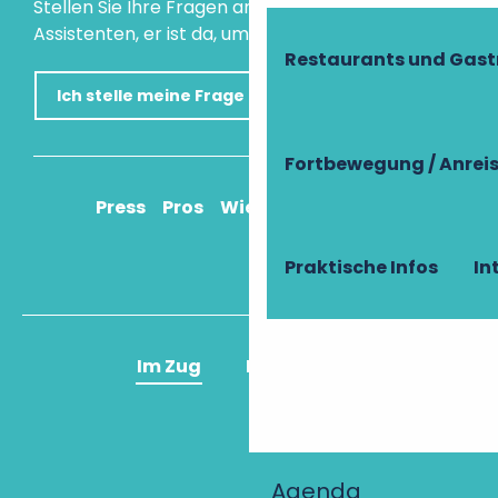
Stellen Sie Ihre Fragen an unseren virtuellen
Assistenten, er ist da, um Ihnen zu helfen.
Restaurants und Gas
Ich stelle meine Frage
Fortbewegung / Anrei
Press
Pros
Wie komme ich an?
Praktische Infos
In
Im Zug
Im Flugzeug
Agenda