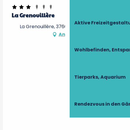
La Grenouillère
Aktive Freizeitgestal
La Grenouillère, 37600 Betz-le-Château
Anfahrt
Wohlbefinden, Entsp
Tierparks, Aquarium
Rendezvous in den Gä