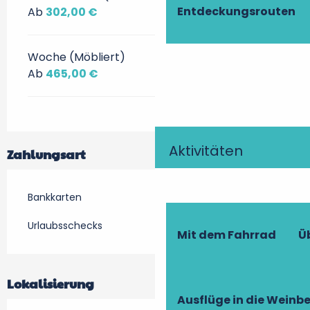
Entdeckungsrouten
Ab
302,00 €
Woche (Möbliert)
Ab
465,00 €
Aktivitäten
Zahlungsart
Bankkarten
Urlaubsschecks
Mit dem Fahrrad
Ü
Lokalisierung
Ausflüge in die Weinb