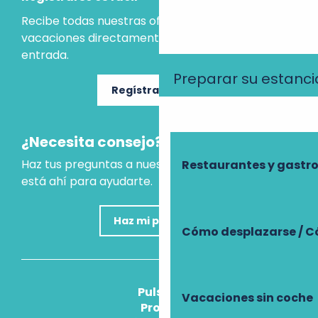
Recibe todas nuestras ofertas e ideas para las
vacaciones directamente en tu bandeja de
entrada.
Preparar su estanci
Regístrate ahora
¿Necesita consejo?
Haz tus preguntas a nuestro asistente virtual, que
Restaurantes y gast
está ahí para ayudarte.
Haz mi pregunta
Cómo desplazarse / C
Pulse
Vacaciones sin coche
Pros