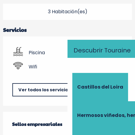
3 Habitación(es)
Servicios
Descubrir Touraine
Piscina
Wifi
Castillos del Loira
Ver todos los servicios
Hermosos viñedos, he
Oferta de prestaciones
Sellos empresariales
Sellos empresariales