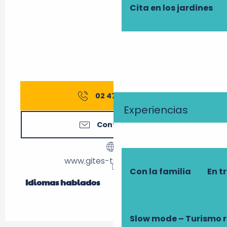
Cita en los jardines
02 47 27 56
▒▒
Experiencias
Contáctenos
www.gites-touraine.com
Con la familia
En t
Idiomas hablados
Idiomas hablados
Slow mode – Turismo 