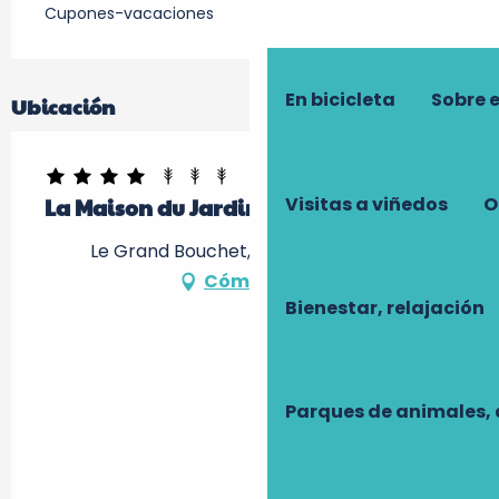
Cupones-vacaciones
En bicicleta
Sobre 
Ubicación
Visitas a viñedos
O
La Maison du Jardinier
Le Grand Bouchet, 37510 Ballan-Miré
Cómo llegar
Bienestar, relajación
Parques de animales, 