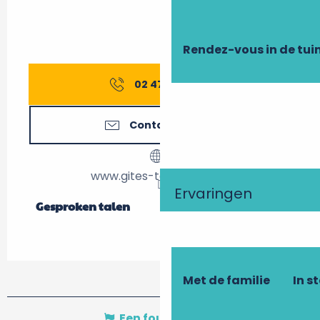
Rendez-vous in de tui
02 47 27 56
▒▒
Contacteer ons
www.gites-touraine.com
Ervaringen
Gesproken talen
Gesproken talen
Met de familie
In s
Een fout melden