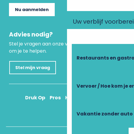
Nu aanmelden
Uw verblijf voorbere
Advies nodig?
Stel je vragen aan onze virtuele assistent, die er is
om je te helpen.
Restaurants en gastr
Stel mijn vraag
Vervoer / Hoe kom je e
Druk Op
Pros
Hoe kom ik daar?
Vakantie zonder auto