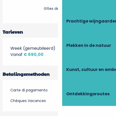
Gîtes de France
Prachtige wijngaarde
Tarieven
Plekken in de natuur
Week (gemeubileerd)
Vanaf
€ 690,00
Kunst, cultuur en am
Betalingsmethoden
Carte di pagamento
Ontdekkingsroutes
Chèques Vacances