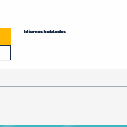
Idiomas hablados
Idiomas hablados