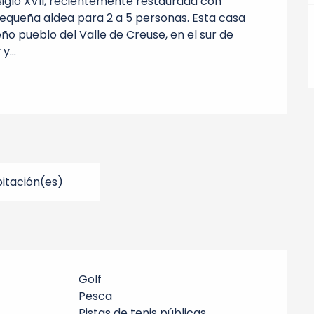
siglo XVII, recientemente restaurada con 
queña aldea para 2 a 5 personas. Esta casa 
 pueblo del Valle de Creuse, en el sur de 
y...
itación(es)
Golf
Pesca
Pistas de tenis públicas