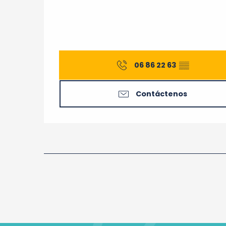
06 86 22 63
▒▒
Contáctenos