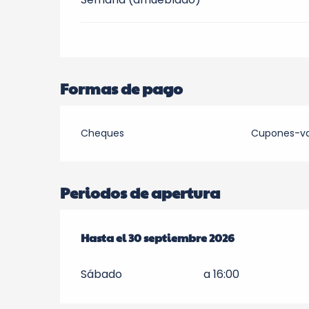
Formas de pago
Cheques
Cupones-v
Periodos de apertura
Del
Hasta el
1 abril 2026
30 septiembre 2026
al
30 septiembre 2026
Sábado
a 16:00