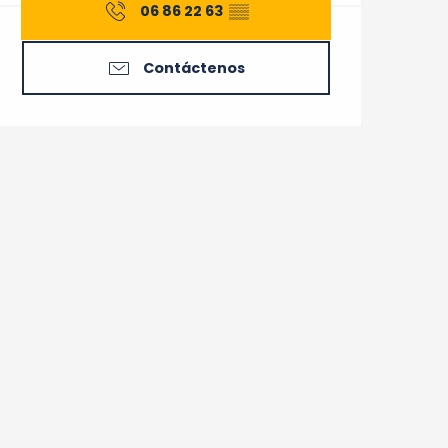
06 86 22 63
▒▒
Contáctenos