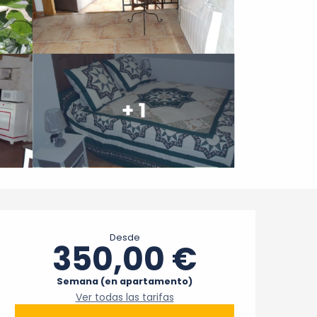
+ 1
Horarios y datos de cont
Desde
350,00 €
Semana (en apartamento)
Ver todas las tarifas