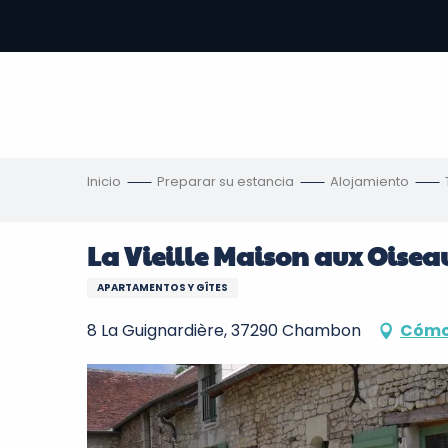
Aller
au
contenu
principal
s
Inicio
Preparar su estancia
Alojamiento
La Vieille Maison aux Oisea
APARTAMENTOS Y GÎTES
8 La Guignardière, 37290 Chambon
Cómo