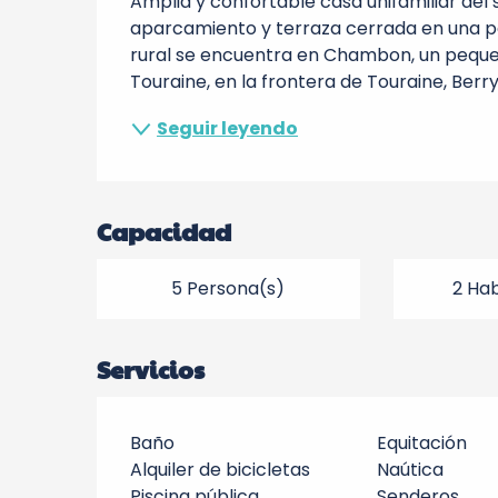
Amplia y confortable casa unifamiliar del 
aparcamiento y terraza cerrada en una pe
rural se encuentra en Chambon, un pequeño
Touraine, en la frontera de Touraine, Berry 
Seguir leyendo
Capacidad
5 Persona(s)
2 Hab
Servicios
Baño
Equitación
Alquiler de bicicletas
Naútica
Piscina pública
Senderos