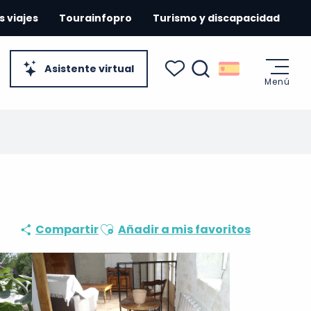
s viajes
Tourainfopro
Turismo y discapacidad
Asistente virtual
Menú
Buscar
Voir les favoris
Ajouter aux favoris
Compartir
Añadir a mis favoritos