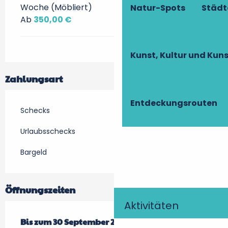
Woche (Möbliert)
Natur-Spots
Städt
Ab
350,00 €
Kunst, Kultur und Ku
Zahlungsart
Entdeckungsrouten
Schecks
Urlaubsschecks
Bargeld
Öffnungszeiten
Aktivitäten
vom
Bis zum
1 April 2026
30 September 2026
bis zum
30 September 2026