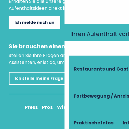
Erhalten Sie alle unsere guten Tipps und
Aufenthaltsideen direkt in Ihre Mailbox.
Ich melde mich an
Ihren Aufenthalt vo
Sie brauchen einen Rat?
Stellen Sie Ihre Fragen an unseren virtuellen
Assistenten, er ist da, um Ihnen zu helfen.
Restaurants und Gas
Ich stelle meine Frage
Fortbewegung / Anrei
Press
Pros
Wie komme ich an?
Praktische Infos
In