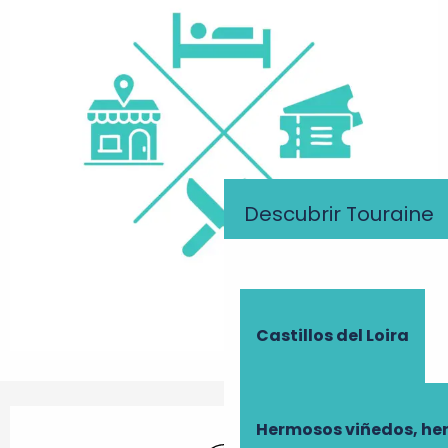
Descubrir Touraine
Castillos del Loira
Horarios y datos de contacto
Hermosos viñedos, he
Wifi