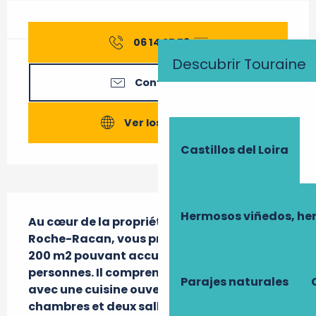
Horarios y datos de contacto
06 14 25 79
▒▒
Descubrir Touraine
Contáctenos
Ver los sitios web
Castillos del Loira
Descripción
Hermosos viñedos, he
Au cœur de la propriété du château de la 
Roche-Racan, vous profiterez de ce gîte de 
200 m2 pouvant accueillir jusqu'à 12 
personnes. Il comprend un grand salon 
Parajes naturales
avec une cuisine ouverte ainsi que quatre 
chambres et deux salles d'eau. Possibilité 