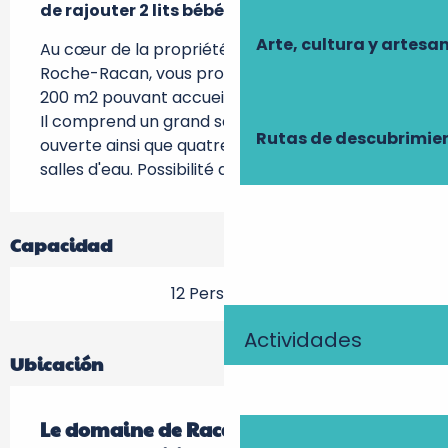
de rajouter 2 lits bébé.
Arte, cultura y artesa
Au cœur de la propriété du château de la 
Roche-Racan, vous profiterez de ce gîte de 
200 m2 pouvant accueillir jusqu'à 12 personnes. 
Il comprend un grand salon avec une cuisine 
Rutas de descubrimie
ouverte ainsi que quatre chambres et deux 
salles d'eau. Possibilité de rajouter 2 lits bébé.
Capacidad
12 Persona(s)
Actividades
Ubicación
Le domaine de Racan - La maison