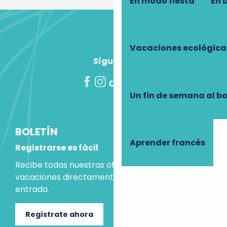
En modo fiesta
En 
Vacaciones ecológica
Síguenos
Un fin de semana al b
BOLETÍN
Aprender francés
Registrarse es fácil
Recibe todas nuestras ofertas e ideas para las
vacaciones directamente en tu bandeja de
entrada.
Regístrate ahora