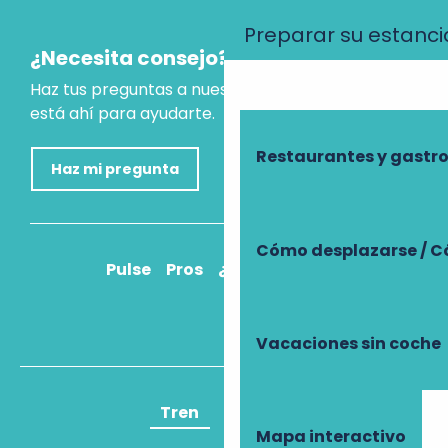
Preparar su estanci
¿Necesita consejo?
Haz tus preguntas a nuestro asistente virtual, que
está ahí para ayudarte.
Restaurantes y gast
Haz mi pregunta
Cómo desplazarse / C
Pulse
Pros
¿Cómo llegar?
Vacaciones sin coche
Tren
Avión
Mapa interactivo