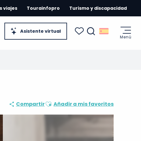
s viajes
Tourainfopro
Turismo y discapacidad
Asistente virtual
Menú
Buscar
Voir les favoris
Ajouter aux favoris
Compartir
Añadir a mis favoritos