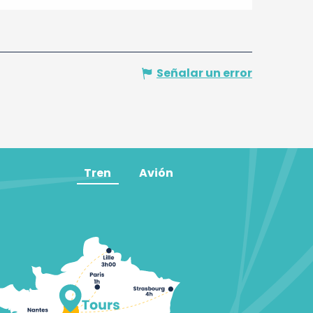
Señalar un error
Tren
Avión