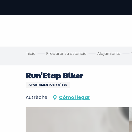
Aller
au
contenu
principal
s
Inicio
Preparar su estancia
Alojamiento
Run'Etap Biker
APARTAMENTOS Y GÎTES
Autrèche
Cómo llegar