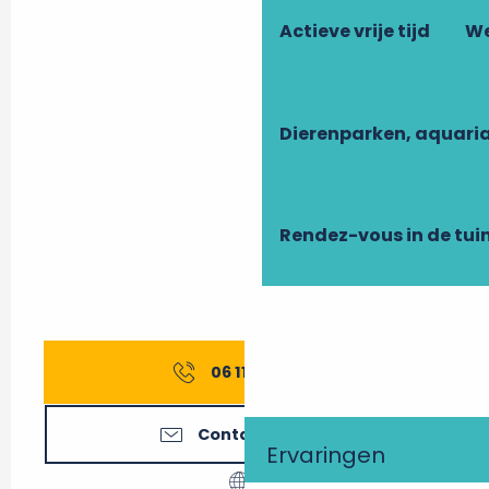
Actieve vrije tijd
We
Dierenparken, aquari
Rendez-vous in de tui
06 11 16 27
▒▒
Contacteer ons
Ervaringen