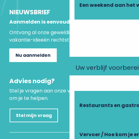
Een weekend aan het 
NIEUWSBRIEF
Aanmelden is eenvoudig
Ontvang al onze geweldige aanbiedingen en
vakantie-ideeën rechtstreeks in je inbox.
Nu aanmelden
Uw verblijf voorbere
Advies nodig?
Stel je vragen aan onze virtuele assistent, die er is
om je te helpen.
Restaurants en gastr
Stel mijn vraag
Vervoer / Hoe kom je e