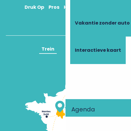
Druk Op
Pros
Hoe kom ik daar?
Vakantie zonder auto
Trein
Vliegtuig
Interactieve kaart
Agenda