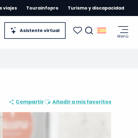
s viajes
Tourainfopro
Turismo y discapacidad
Asistente virtual
Menú
Buscar
Voir les favoris
Ajouter aux favoris
Compartir
Añadir a mis favoritos