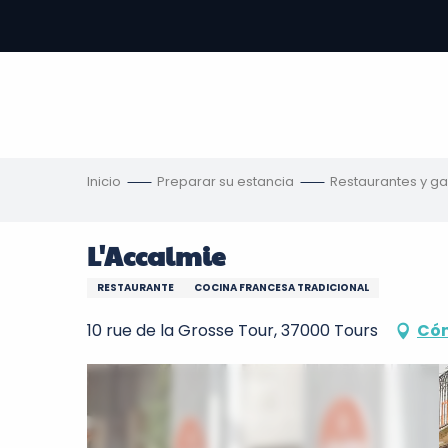
Aller
au
contenu
principal
s
Inicio
Preparar su estancia
Restaurantes y g
L'Accalmie
RESTAURANTE
COCINA FRANCESA TRADICIONAL
10 rue de la Grosse Tour, 37000 Tours
Cóm