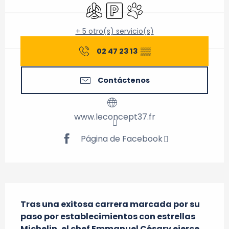
Aire Acondicionado
Aparcamiento
Se aceptan animales
+ 5 otro(s) servicio(s)
02 47 23 13
▒▒
Contáctenos
www.leconcept37.fr
Página de Facebook
Descripción
Tras una exitosa carrera marcada por su 
paso por establecimientos con estrellas 
Michelin, el chef Emmanuel Césary ejerce 