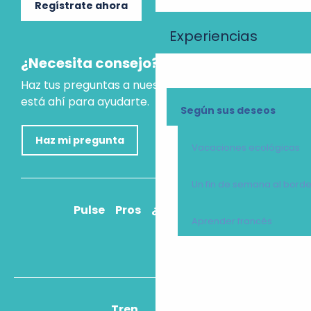
Regístrate ahora
Experiencias
¿Necesita consejo?
Haz tus preguntas a nuestro asistente virtual, que
está ahí para ayudarte.
Según sus deseos
Haz mi pregunta
Vacaciones ecológicas
Un fin de semana al bord
Pulse
Pros
¿Cómo llegar?
Aprender francés
Tren
Avión