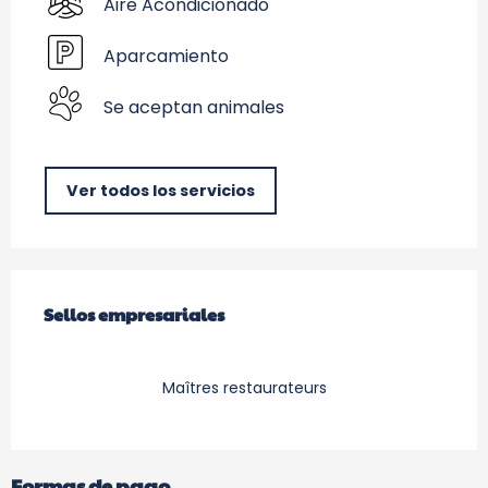
Aire Acondicionado
Aparcamiento
Se aceptan animales
Ver todos los servicios
Oferta de prestaciones
Sellos empresariales
Sellos empresariales
Maîtres restaurateurs
Formas de pago