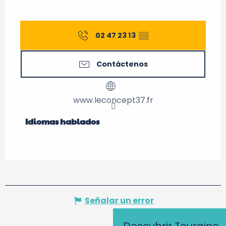
02 47 23 13
▒▒
Contáctenos
www.leconcept37.fr
Idiomas hablados
Idiomas hablados
Señalar un error