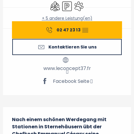
Klimaanlage
Parkplatz
Tiere erlaubt
+ 5 andere Leistung(en)
02 47 23 13
▒▒
Kontaktieren Sie uns
www.leconcept37.fr
Facebook Seite
Beschreibung
Nach einem schönen Werdegang mit 
Stationen in Sternehäusern übt der 
Chefkoch Emmanuel Césary seine 