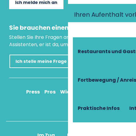
Ich melde mich an
Ihren Aufenthalt vo
Sie brauchen einen Rat?
Stellen Sie Ihre Fragen an unseren virtuellen
Assistenten, er ist da, um Ihnen zu helfen.
Restaurants und Gas
Ich stelle meine Frage
Fortbewegung / Anrei
Press
Pros
Wie komme ich an?
Praktische Infos
In
Im Zug
Im Flugzeug