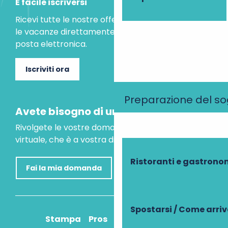
È facile iscriversi
Ricevi tutte le nostre offerte speciali e le idee per
le vacanze direttamente nella tua casella di
posta elettronica.
Iscriviti ora
Preparazione del s
Avete bisogno di un consiglio?
Rivolgete le vostre domande al nostro assistente
virtuale, che è a vostra disposizione per aiutarvi.
Ristoranti e gastrono
Fai la mia domanda
Spostarsi / Come arri
Stampa
Pros
Come ci arrivo?