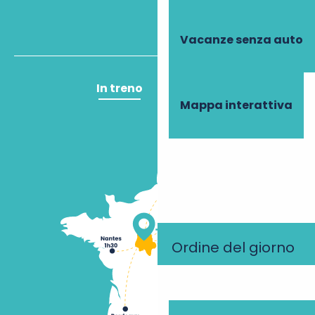
Vacanze senza auto
In treno
In aereo
Mappa interattiva
Ordine del giorno