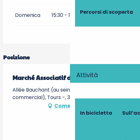
Percorsi di scoperta
Domenica
15:30 - 19:00
Posizione
Attività
Marché Associatif de Montjoyeux
Allée Bauchant (au sein du centre
commercial), Tours -, 37000 Tours
Come arrivare
In bicicletta
Sull’a