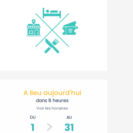
Ouverture et coordonnée
A lieu aujourd'hui
dans 8 heures
Voir les horaires
DU
AU
1
31