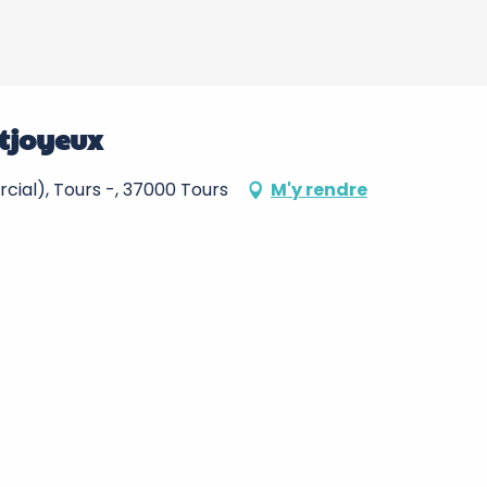
tjoyeux
cial), Tours -, 37000 Tours
M'y rendre