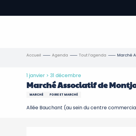
Aller
au
contenu
-
principal
re
ons
Accueil
Agenda
Tout l’agenda
Marché A
1 janvier > 31 décembre
Marché Associatif de Montj
MARCHÉ
FOIRE ET MARCHÉ
Allée Bauchant (au sein du centre commercial
Description