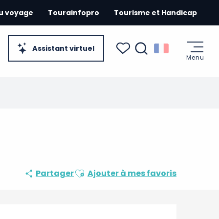
du voyage
Tourainfopro
Tourisme et Handicap
Assistant virtuel
Menu
Recherche
Voir les favoris
Ajouter aux favoris
Partager
Ajouter à mes favoris