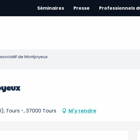
Séminaires
Presse
Professionnels 
ssociatif de Montjoyeux
oyeux
), Tours -, 37000 Tours
M'y rendre