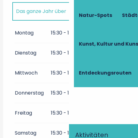
Das ganze Jahr über
Natur-Spots
Städt
Das ganze Jahr über 2027
Montag
15:30 - 19:00
Kunst, Kultur und Ku
Das ganze Jahr über 2028
Dienstag
15:30 - 19:00
Das ganze Jahr über 2029
Entdeckungsrouten
Mittwoch
15:30 - 19:00
Das ganze Jahr über 2030
Donnerstag
15:30 - 19:00
Freitag
15:30 - 19:00
Samstag
15:30 - 19:00
Aktivitäten